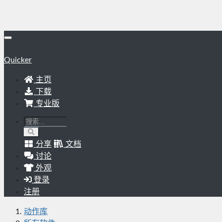
Quicker
主页
下载
专业版
分享
文档
讨论
外观
登录
注册
动作库