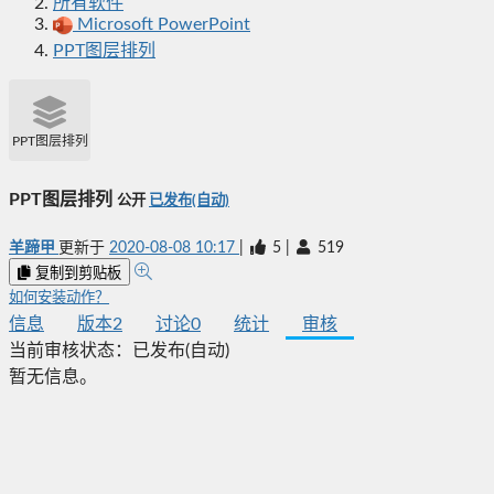
所有软件
Microsoft PowerPoint
PPT图层排列
PPT图层排列
PPT图层排列
公开
已发布(自动)
羊蹄甲
更新于
2020-08-08 10:17
|
5
|
519
复制到剪贴板
如何安装动作？
信息
版本
2
讨论
0
统计
审核
当前审核状态：
已发布(自动)
暂无信息。