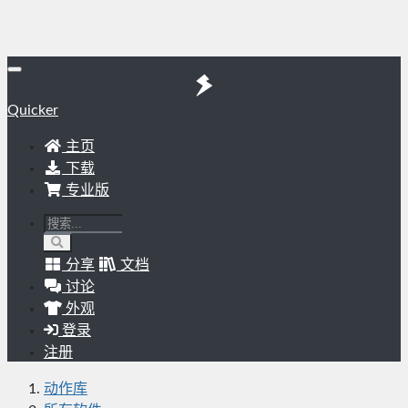
Quicker
主页
下载
专业版
分享
文档
讨论
外观
登录
注册
动作库