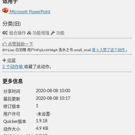
适用于
Microsoft PowerPoint
分类(旧)
组合操作
功能增强
功能
点赞鼓励一下
BY-Liao
白羽槐
用户NFqILnXHAgA
洛水之书
small_snail
等
5
人赞了这个动作
。
收藏
2
个动作单
收藏了此动作。
更多信息
2020-08-08 10:00
分享时间
2020-08-08 10:17
最后更新
1
修订版本
用户许可
-未设置-
1.9.18
Quicker版本
4.9 KB
动作大小