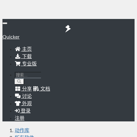
Quicker
主页
下载
专业版
分享
文档
讨论
外观
登录
注册
动作库