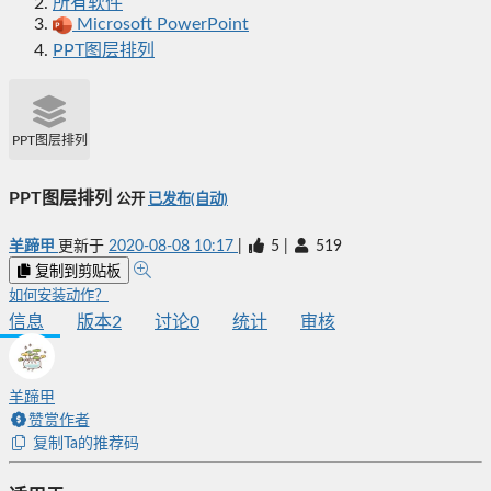
所有软件
Microsoft PowerPoint
PPT图层排列
PPT图层排列
PPT图层排列
公开
已发布(自动)
羊蹄甲
更新于
2020-08-08 10:17
|
5
|
519
复制到剪贴板
如何安装动作？
信息
版本
2
讨论
0
统计
审核
羊蹄甲
赞赏作者
复制Ta的推荐码