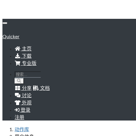
Quicker
主页
下载
专业版
分享
文档
讨论
外观
登录
注册
动作库