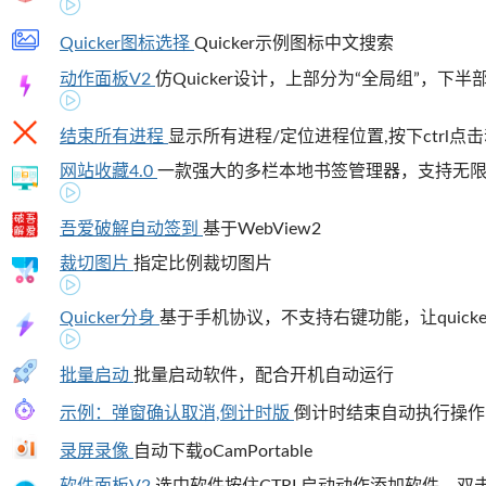
Quicker图标选择
Quicker示例图标中文搜索
动作面板V2
仿Quicker设计，上部分为“全局组”，下半
结束所有进程
显示所有进程/定位进程位置,按下ctrl点击
网站收藏4.0
一款强大的多栏本地书签管理器，支持无限层
吾爱破解自动签到
基于WebView2
裁切图片
指定比例裁切图片
Quicker分身
基于手机协议，不支持右键功能，让quicke
批量启动
批量启动软件，配合开机自动运行
示例：弹窗确认取消,倒计时版
倒计时结束自动执行操作
录屏录像
自动下载oCamPortable
软件面板V2
选中软件按住CTRL启动动作添加软件，双击