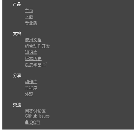
产品
主页
下载
专业版
文档
使用文档
组合动作开发
知识库
版本历史
瓜皮学堂
分享
动作库
子程序
外观
交流
问答讨论区
Github Issues
QQ群
关注