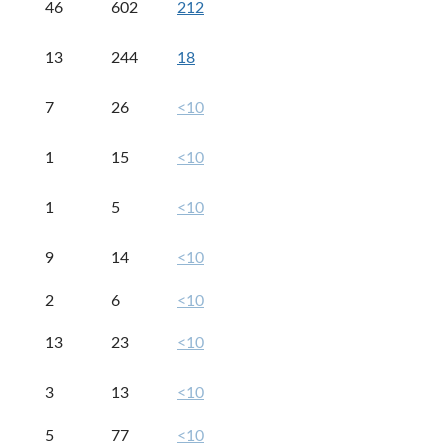
46
602
212
13
244
18
7
26
<10
1
15
<10
1
5
<10
9
14
<10
2
6
<10
13
23
<10
3
13
<10
5
77
<10