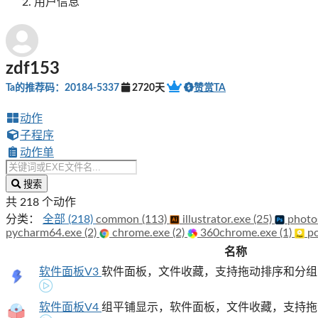
用户信息
zdf153
Ta的推荐码：20184-5337
2720天
赞赏TA
动作
子程序
动作单
搜索
共 218 个动作
分类：
全部 (218)
common (113)
illustrator.exe (25)
photo
pycharm64.exe (2)
chrome.exe (2)
360chrome.exe (1)
po
名称
软件面板V3
软件面板，文件收藏，支持拖动排序和分组
软件面板V4
组平铺显示，软件面板，文件收藏，支持拖动排