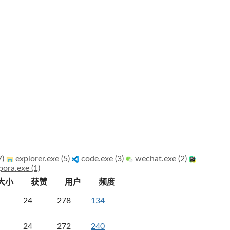
7)
explorer.exe (5)
code.exe (3)
wechat.exe (2)
pora.exe (1)
大小
获赞
用户
频度
24
278
134
24
272
240