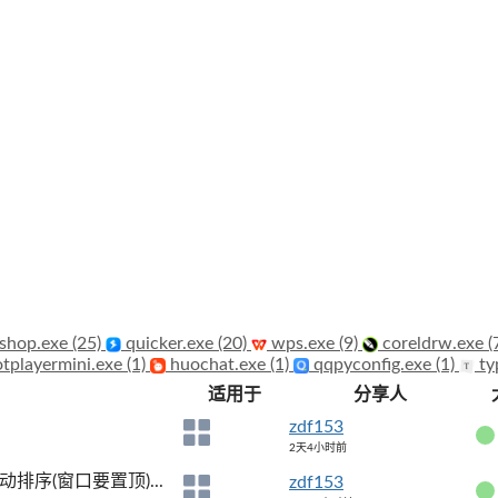
shop.exe (25)
quicker.exe (20)
wps.exe (9)
coreldrw.exe (
tplayermini.exe (1)
huochat.exe (1)
qqpyconfig.exe (1)
ty
适用于
分享人
zdf153
2天4小时前
序(窗口要置顶)...
zdf153