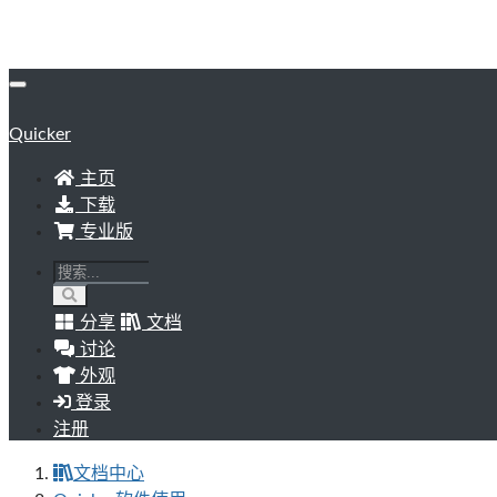
Quicker
主页
下载
专业版
分享
文档
讨论
外观
登录
注册
文档中心