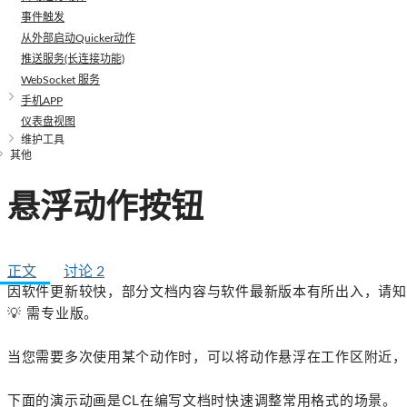
事件触发
从外部启动Quicker动作
推送服务(长连接功能)
WebSocket 服务
手机APP
仪表盘视图
维护工具
其他
悬浮动作按钮
正文
讨论
2
因软件更新较快，部分文档内容与软件最新版本有所出入，请知
💡
需专业版。
当您需要多次使用某个动作时，可以将动作悬浮在工作区附近，
下面的演示动画是CL在编写文档时快速调整常用格式的场景。