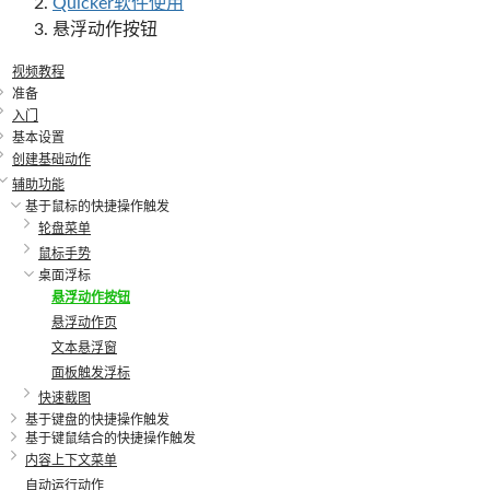
Quicker软件使用
悬浮动作按钮
视频教程
准备
入门
基本设置
创建基础动作
辅助功能
基于鼠标的快捷操作触发
轮盘菜单
鼠标手势
桌面浮标
悬浮动作按钮
悬浮动作页
文本悬浮窗
面板触发浮标
快速截图
基于键盘的快捷操作触发
基于键鼠结合的快捷操作触发
内容上下文菜单
自动运行动作