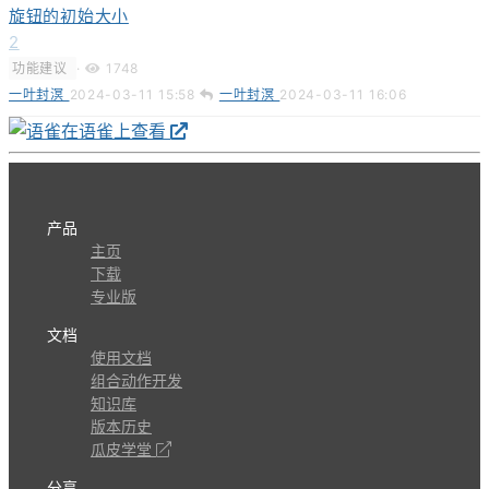
旋钮的初始大小
2
功能建议
·
1748
一叶封溟
2024-03-11 15:58
一叶封溟
2024-03-11 16:06
在语雀上查看
产品
主页
下载
专业版
文档
使用文档
组合动作开发
知识库
版本历史
瓜皮学堂
分享