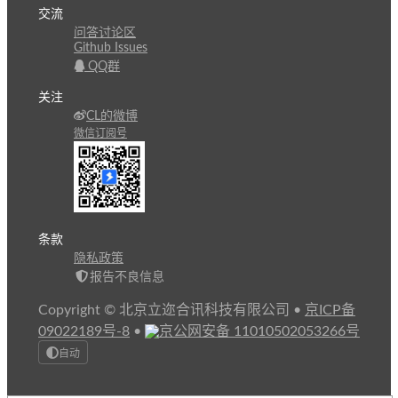
交流
问答讨论区
Github Issues
QQ群
关注
CL的微博
微信订阅号
条款
隐私政策
报告不良信息
Copyright © 北京立迩合讯科技有限公司
•
京ICP备
09022189号-8
•
京公网安备 11010502053266号
自动