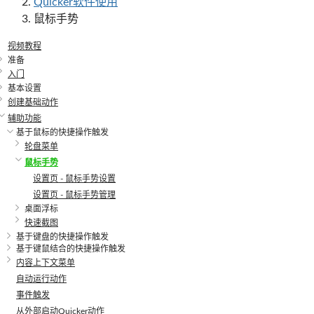
Quicker软件使用
鼠标手势
视频教程
准备
入门
基本设置
创建基础动作
辅助功能
基于鼠标的快捷操作触发
轮盘菜单
鼠标手势
设置页 - 鼠标手势设置
设置页 - 鼠标手势管理
桌面浮标
快速截图
基于键盘的快捷操作触发
基于键鼠结合的快捷操作触发
内容上下文菜单
自动运行动作
事件触发
从外部启动Quicker动作