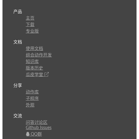
产品
主页
下载
专业版
文档
使用文档
组合动作开发
知识库
版本历史
瓜皮学堂
分享
动作库
子程序
外观
交流
问答讨论区
Github Issues
QQ群