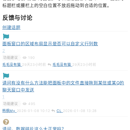
标题栏或腰栏上的空白位置不放后拖动到合适的位置。
反馈与讨论
创建话题
面板窗口的区域布局显示是否可以自定义行列数
2
功能建议
·
190
毛毛没有猫
29天23小时前
毛毛没有猫
29天23小时前
请问有没有什么方法能把面板中的文件直接拖到某信或某Q的
聊天窗口中发送
1
功能建议
·
495
韩枫My
2026-01-08 10:12
CL
2026-01-08 13:28
请问，数据碎片这么大正常吗？