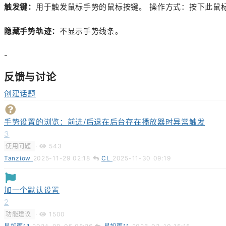
触发键：
用于触发鼠标手势的鼠标按键。
操作方式：按下此鼠
隐藏手势轨迹：
不显示手势线条。
-
反馈与讨论
创建话题
手势设置的浏览：前进/后退在后台存在播放器时异常触发
3
使用问题
·
543
Tanziow
2025-11-29 02:18
CL
2025-11-30 09:19
加一个默认设置
2
功能建议
·
1500