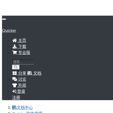
Quicker
主页
下载
专业版
分享
文档
讨论
外观
登录
注册
文档中心