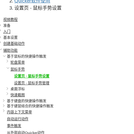
Quicker软件使用
设置页 - 鼠标手势设置
视频教程
准备
入门
基本设置
创建基础动作
辅助功能
基于鼠标的快捷操作触发
轮盘菜单
鼠标手势
设置页 - 鼠标手势设置
设置页 - 鼠标手势管理
桌面浮标
快速截图
基于键盘的快捷操作触发
基于键鼠结合的快捷操作触发
内容上下文菜单
自动运行动作
事件触发
从外部启动Quicker动作