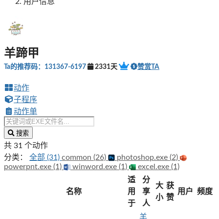
用户信息
羊蹄甲
Ta的推荐码：131367-6197
2331天
赞赏TA
动作
子程序
动作单
搜索
共 31 个动作
分类：
全部 (31)
common (26)
photoshop.exe (2)
powerpnt.exe (1)
winword.exe (1)
excel.exe (1)
适
分
大
获
名称
用
享
用户
频度
小
赞
于
人
羊