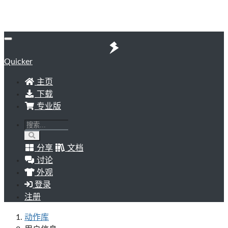
Quicker
主页
下载
专业版
分享
文档
讨论
外观
登录
注册
动作库