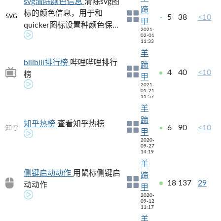
svg清除颜色信息
清除svg图
蹄
标的颜色信息，用于和
5
38
<10
甲
quicker图标设置种颜色保...
2021-
02-01
11:33
羊
bilibili排行榜
哔哩哔哩排行
蹄
4
40
<10
榜
甲
2021-
01-21
11:57
羊
蹄
知乎热榜
查看知乎热榜
6
90
<10
甲
2020-
09-27
14:19
羊
侧键启动动作
用鼠标侧键启
蹄
18
137
29
动动作
甲
2020-
09-12
11:17
羊