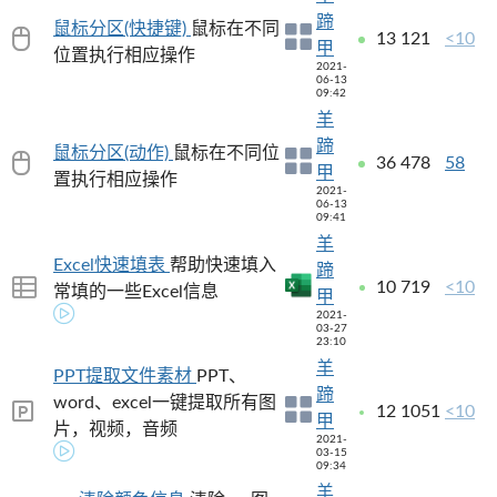
蹄
鼠标分区(快捷键)
鼠标在不同
13
121
<10
甲
位置执行相应操作
2021-
06-13
09:42
羊
蹄
鼠标分区(动作)
鼠标在不同位
36
478
58
甲
置执行相应操作
2021-
06-13
09:41
羊
Excel快速填表
帮助快速填入
蹄
10
719
<10
常填的一些Excel信息
甲
2021-
03-27
23:10
羊
PPT提取文件素材
PPT、
蹄
word、excel一键提取所有图
12
1051
<10
甲
片，视频，音频
2021-
03-15
09:34
羊