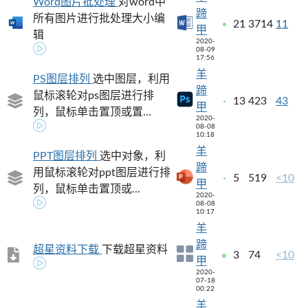
Word图片批处理
对word中
蹄
所有图片进行批处理大小编
21
3714
11
甲
辑
2020-
08-09
17:56
羊
PS图层排列
选中图层，利用
蹄
鼠标滚轮对ps图层进行排
13
423
43
甲
列，鼠标单击置顶或置...
2020-
08-08
10:18
羊
PPT图层排列
选中对象，利
蹄
用鼠标滚轮对ppt图层进行排
5
519
<10
甲
列，鼠标单击置顶或...
2020-
08-08
10:17
羊
蹄
超星资料下载
下载超星资料
3
74
<10
甲
2020-
07-18
00:22
羊