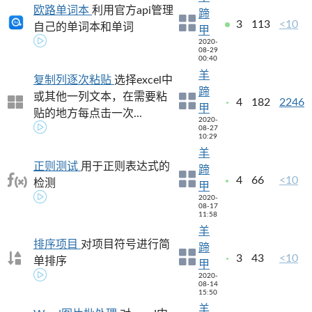
欧路单词本
利用官方api管理
蹄
3
113
<10
自己的单词本和单词
甲
2020-
08-29
00:40
羊
复制列逐次粘贴
选择excel中
蹄
或其他一列文本，在需要粘
4
182
2246
甲
贴的地方每点击一次...
2020-
08-27
10:29
羊
正则测试
用于正则表达式的
蹄
4
66
<10
检测
甲
2020-
08-17
11:58
羊
排序项目
对项目符号进行简
蹄
3
43
<10
单排序
甲
2020-
08-14
15:50
羊