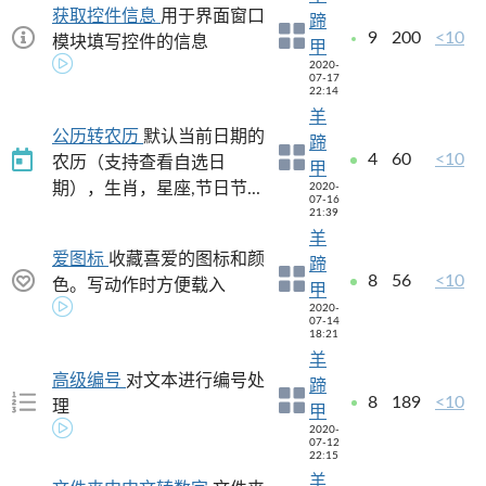
获取控件信息
用于界面窗口
蹄
9
200
<10
模块填写控件的信息
甲
2020-
07-17
22:14
羊
公历转农历
默认当前日期的
蹄
4
60
<10
农历（支持查看自选日
甲
期），生肖，星座,节日节...
2020-
07-16
21:39
羊
爱图标
收藏喜爱的图标和颜
蹄
8
56
<10
色。写动作时方便载入
甲
2020-
07-14
18:21
羊
高级编号
对文本进行编号处
蹄
8
189
<10
理
甲
2020-
07-12
22:15
羊