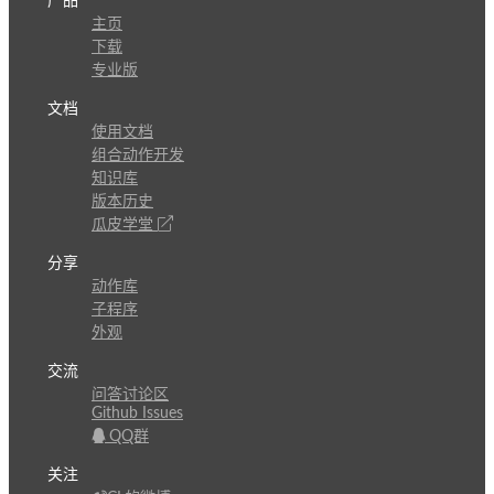
产品
主页
下载
专业版
文档
使用文档
组合动作开发
知识库
版本历史
瓜皮学堂
分享
动作库
子程序
外观
交流
问答讨论区
Github Issues
QQ群
关注