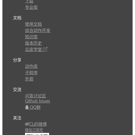
下载
专业版
文档
使用文档
组合动作开发
知识库
版本历史
瓜皮学堂
分享
动作库
子程序
外观
交流
问答讨论区
Github Issues
QQ群
关注
CL的微博
微信订阅号