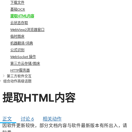
下载文件
基础OCR
提取HTML内容
云状态存取
WebView2浏览器窗口
临时图床
机器翻译/词典
公式识别
WebSocket 操作
第三方云存储/图床
HTTP服务器
第三方软件交互
组合动作高级话题
提取HTML内容
正文
讨论
6
相关动作
因软件更新较快，部分文档内容与软件最新版本有所出入，请