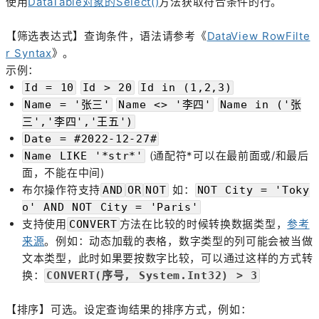
使用
DataTable对象的Select()
方法获取符合条件的行。
【筛选表达式】查询条件，语法请参考《
DataView RowFilte
r Syntax
》。
示例：
Id = 10
Id > 20
Id in (1,2,3)
Name = '张三'
Name <> '李四'
Name in ('张
三','李四','王五')
Date = #2022-12-27#
(通配符*可以在最前面或/和最后
Name LIKE '*str*'
面，不能在中间)
布尔操作符支持
如：
AND
OR
NOT
NOT City = 'Toky
o' AND NOT City = 'Paris'
支持使用
方法在比较的时候转换数据类型，
参考
CONVERT
来源
。例如：动态加载的表格，数字类型的列可能会被当做
文本类型，此时如果要按数字比较，可以通过这样的方式转
换：
CONVERT(序号, System.Int32) > 3
【排序】可选。设定查询结果的排序方式，例如：