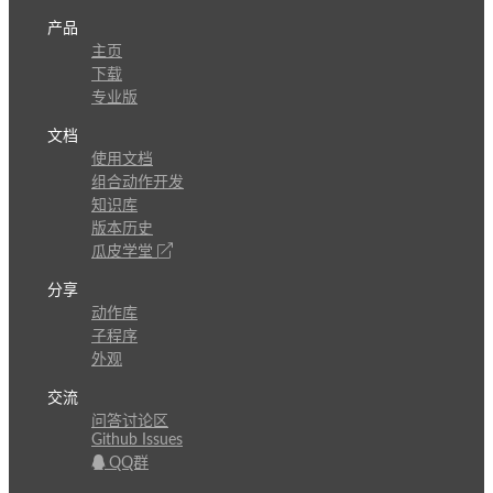
产品
主页
下载
专业版
文档
使用文档
组合动作开发
知识库
版本历史
瓜皮学堂
分享
动作库
子程序
外观
交流
问答讨论区
Github Issues
QQ群