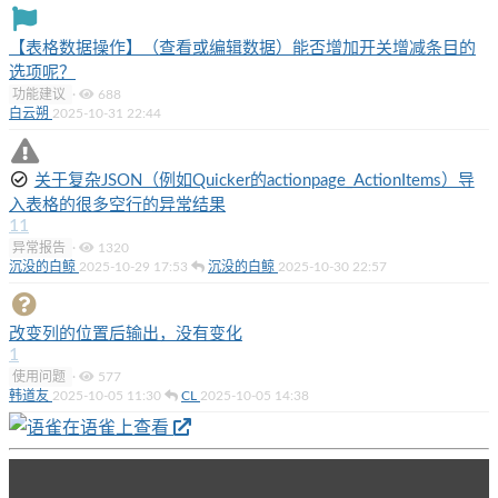
【表格数据操作】（查看或编辑数据）能否增加开关增减条目的
选项呢？
功能建议
·
688
白云朔
2025-10-31 22:44
关于复杂JSON（例如Quicker的actionpage_ActionItems）导
入表格的很多空行的异常结果
11
异常报告
·
1320
沉没的白鲸
2025-10-29 17:53
沉没的白鲸
2025-10-30 22:57
改变列的位置后输出，没有变化
1
使用问题
·
577
韩道友
2025-10-05 11:30
CL
2025-10-05 14:38
在语雀上查看