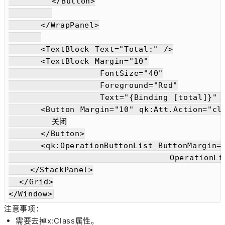
        </Button>

      </WrapPanel>

      <TextBlock Text="Total:" />

      <TextBlock Margin="10"

                 FontSize="40"

                 Foreground="Red"

                 Text="{Binding [total]}" /
      <Button Margin="10" qk:Att.Action="clo
        关闭

      </Button>

      <qk:OperationButtonList ButtonMargin="
                              OperationList
    </StackPanel>

  </Grid>

</Window>
注意事项：
需要去掉x:Class属性。