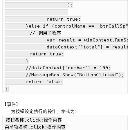
			);

		return true;

	}else if (controlName == "btnCallSp"){

        // 调用子程序

		var result = winContext.RunSp("Add", new Dictionary<string,object>{{"number1", dataContext["number1"]}, {"number2",dataContext["number2"]}});

		dataContext["total"] = result["total"];

        return true;

	}

	//dataContext["number"] = 100;

	//MessageBox.Show("ButtonClicked");

	return false;

【事件】
为按钮设定执行的操作。格式为：
按钮名称.click:操作内容

菜单项名称.click:操作内容
