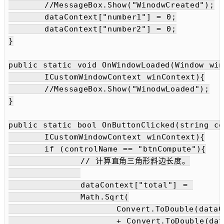
	//MessageBox.Show("WinodwCreated");

	dataContext["number1"] = 0;

	dataContext["number2"] = 0;

}

public static void OnWindowLoaded(Window win
	ICustomWindowContext winContext){

	//MessageBox.Show("WinodwLoaded");

}

public static bool OnButtonClicked(string controlName, object con
	ICustomWindowContext winContext){

	if (controlName == "btnCompute"){

		// 计算直角三角形斜边长度。

		dataContext["total"] = 

		Math.Sqrt(

			Convert.ToDouble(dataContext["number1"])*Convert.ToDouble(dataContext["number1"])

			+ Convert.ToDouble(dataContext["number2"])*Convert.ToDouble(dataContext["number2"])
