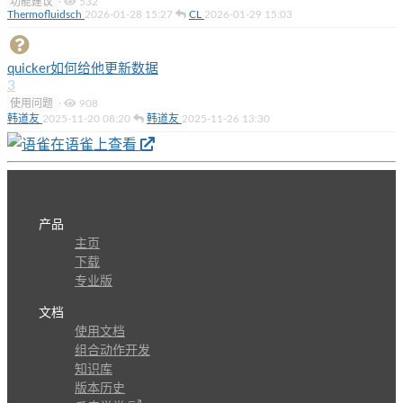
功能建议
·
532
Thermofluidsch
2026-01-28 15:27
CL
2026-01-29 15:03
quicker如何给他更新数据
3
使用问题
·
908
韩道友
2025-11-20 08:20
韩道友
2025-11-26 13:30
在语雀上查看
产品
主页
下载
专业版
文档
使用文档
组合动作开发
知识库
版本历史