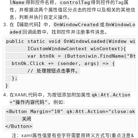
得到控件名称，
得到控件的Tag属
lName
controlTag
性，并根据这两个属性值区分点击的控件以及相关的其他信
息，判断并执行自定义操作。
在【辅助代码】中，
或
OnWindowCreated
OnWindowLo
回调函数中，找到控件并注册事件消息。
aded
public static void OnWindowLoaded(Window win
	ICustomWindowContext winContext){

	var btnOk = (Button)win.FindName("BtnOK");

  btnOk.Click += (sender, args) => {

    	// 处理按钮点击事件。

  };

}
在XAML代码中，为按钮添加附加属性
qk:Att.Action
。例如：
="操作内容代码"
<Button Margin="10" qk:Att.Action="close:ok"
     关闭

</Button>
注：xaml属性值里有些字符需要用转义方式写(重点注意&