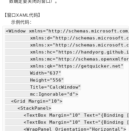
数确定要关闭的窗口）。
【窗口XAML代码】
示例代码：
<Window xmlns="http://schemas.microsoft.com/
        xmlns:d="http://schemas.microsoft.co
        xmlns:x="http://schemas.microsoft.co
        xmlns:hc="https://handyorg.github.io
        xmlns:mc="http://schemas.openxmlform
        xmlns:qk="https://getquicker.net"

        Width="637"

        Height="556"

        Title="CalcWindow"

        mc:Ignorable="d">

  <Grid Margin="10">

    <StackPanel>

      <TextBox Margin="10" Text="{Binding [n
      <TextBox Margin="10" Text="{Binding [n
      <WrapPanel Orientation="Horizontal">
