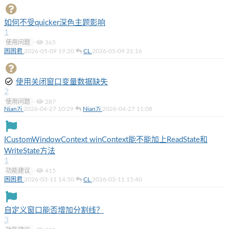
如何不受quicker深色主题影响
1
使用问题
·
365
困困君
2026-05-09 19:20
CL
2026-05-09 21:16
使用关闭窗口变量数据缺失
2
使用问题
·
287
Nian7i
2026-04-27 10:29
Nian7i
2026-04-27 11:08
ICustomWindowContext winContext能不能加上ReadState和
WriteState方法
1
功能建议
·
415
困困君
2026-03-11 14:50
CL
2026-03-11 15:40
自定义窗口能否增加分割线？
3