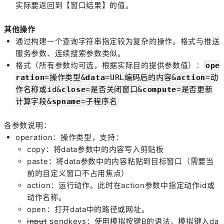
实际要返回到【窗口结果】的值。
其他操作
通过构建一个查询字符串指定较为复杂的操作。格式与推送
服务参数、连续搜索参数类似。
格式（所有参数均可选，根据实际目的提供参数值）：
ope
ration
=操作类型&
data
=URL编码后的内容&
action
=动
作名称或id&
close
=是否关闭窗口&
compute
=是否更新
计算字段&
spname
=子程序名
各参数说明：
operation：操作类型，支持：
copy：将data参数中的内容写入剪贴板
paste：将data参数中的内容粘贴到目标窗口（需要当
前的自定义窗口不占用焦点）
action：运行动作。此时在action参数中指定动作id或
动作名称。
open：打开data中的路径或网址。
input
sendkeys：使用模拟按键B的语法，模拟键入da