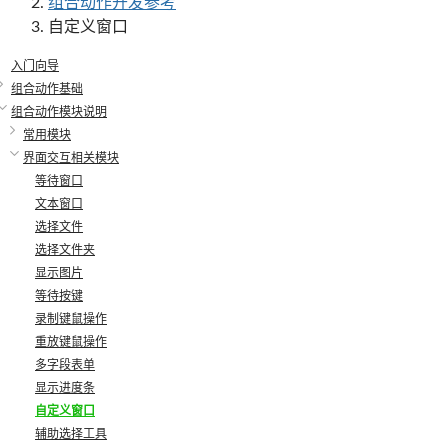
组合动作开发参考
自定义窗口
入门向导
组合动作基础
组合动作模块说明
常用模块
界面交互相关模块
等待窗口
文本窗口
选择文件
选择文件夹
显示图片
等待按键
录制键鼠操作
重放键鼠操作
多字段表单
显示进度条
自定义窗口
辅助选择工具