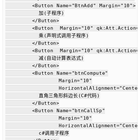
        <Button Name="BtnAdd" Margin="10">

          加(子程序)

        </Button>

        <Button  Margin="10" qk:Att.Action="
          乘(声明式调用子程序)

        </Button>

        <Button  Margin="10" qk:Att.Action="
          减(自动计算表达式)

        </Button>

        <Button Name="btnCompute"

                Margin="10"

                HorizontalAlignment="Center
          直角三角形斜边长(C#代码)

        </Button>

        <Button Name="btnCallSp"

                Margin="10"

                HorizontalAlignment="Center
          c#调用子程序
