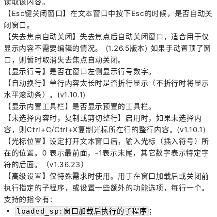
读取该内容。
【Esc键关闭窗口】在文本窗口中按下Esc的时候，是否自动关
闭窗口。
【失去焦点自动关闭】失去焦点后自动关闭窗口，适合用于仅
显示内容不需要编辑的情况。 (1.26.5版本) 如果手动置顶了窗
口，则暂时取消失去焦点自动关闭。
【显示行号】是否在窗口左侧显示行号数字。
【自动换行】单行内容太长时是否折行显示（不折行时将显示
水平滚动条）。(v1.10.1)
【显示内置工具栏】是否显示预置的工具栏。
【未选择内容时，复制或剪切整行】启用时，如果未选择内
容，则Ctrl+C/Ctrl+X复制光标所在行的整行内容。
(v1.10.1)
【光标位置】设定打开文本窗口后，输入光标（插入符号）所
在的位置。0 表示最前面，-1表示末尾，其它数字表示特定字
符的后面。（v1.36.23）
【高级设置】仅特殊需求时使用。用于在窗口加载后或关闭前
执行指定的子程序，或设置一些额外的功能选项，每行一个。
支持的指令有：
；
loaded_sp:窗口加载后执行的子程序