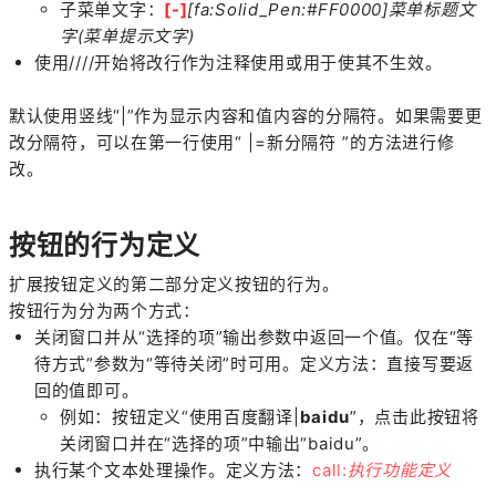
子菜单文字：
[-]
[fa:Solid_Pen:#FF0000]菜单标题文
字(菜单提示文字)
使用////开始将改行作为注释使用或用于使其不生效。
默认使用竖线“|”作为显示内容和值内容的分隔符。如果需要更
改分隔符，可以在第一行使用“ |=新分隔符 ”的方法进行修
改。
按钮的行为定义
扩展按钮定义的第二部分定义按钮的行为。
按钮行为分为两个方式：
关闭窗口并从“选择的项”输出参数中返回一个值。仅在“等
待方式”参数为“等待关闭”时可用。
定义方法：直接写要返
回的值即可。
例如：按钮定义“使用百度翻译|
baidu
”，点击此按钮将
关闭窗口并在“选择的项”中输出“baidu”。
执行某个文本处理操作。定义方法：
call:
执行功能定义