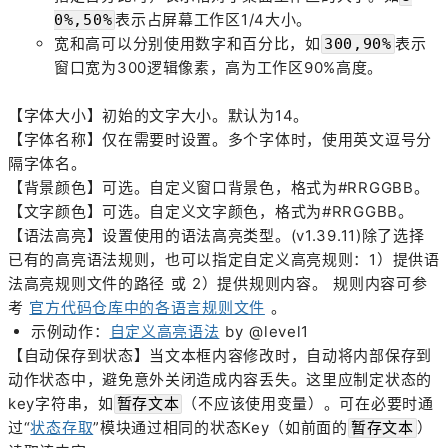
表示占屏幕工作区1/4大小。
0%,50%
宽和高可以分别使用数字和百分比，如
表示
300,90%
窗口宽为300逻辑像素，高为工作区90%高度。
【字体大小】初始的文字大小。默认为14。
【字体名称】仅在需要时设置。多个字体时，使用英文逗号分
隔字体名。
【背景颜色】可选。自定义窗口背景色，格式为#RRGGBB。
【文字颜色】可选。自定义文字颜色，格式为#RRGGBB。
【语法高亮】设置使用的语法高亮类型。(v1.39.11)除了选择
已有的高亮语法规则，也可以指定自定义高亮规则：1）提供语
法高亮规则文件的路径 或 2）提供规则内容。 规则内容可参
考
官方代码仓库中的各语言规则文件
。
示例动作：
自定义高亮语法
by @level1
【自动保存到状态】当文本框内容修改时，自动将内部保存到
动作状态中，避免意外关闭造成内容丢失。这里应制定状态的
key字符串，如
（不应该使用变量）。可在必要时通
暂存文本
过“
状态存取
”模块通过相同的状态Key（如前面的
）
暂存文本