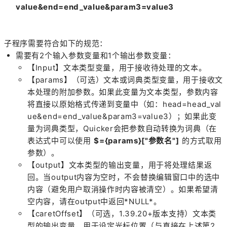
value&end=end_value&param3=value3
子程序需要符合如下的规范：
需要有2个输入参数变量和1个输出参数变量：
【Input】文本类型变量，用于接收待处理的文本。
【params】（可选）文本或词典类型变量，用于接收文
本处理的附加参数。如果此变量为文本类型，参数内容
将直接以原始格式传递到变量中（如：head=head_val
ue&end=end_value&param3=value3）；如果此变
量为词典类型，Quicker会把参数自动转换为词典（在
表达式中可以使用
$={params}["参数名"]
的方式取用
参数）。
【output】文本类型的输出变量，用于将处理结果返
回。当output内容为空时，不会替换编辑窗口中的选中
内容（避免用户取消操作时内容被清空）。如果希望清
空内容，请在output中返回*NULL*。
【caretOffset】（可选，1.39.20+版本支持）文本类
型的输出变量，用于设定光标位置（与直接在上述第2