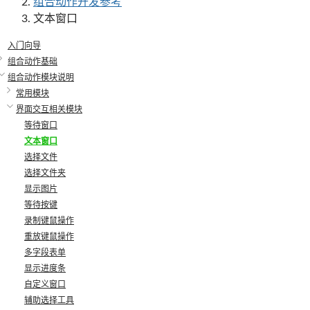
组合动作开发参考
文本窗口
入门向导
组合动作基础
组合动作模块说明
常用模块
界面交互相关模块
等待窗口
文本窗口
选择文件
选择文件夹
显示图片
等待按键
录制键鼠操作
重放键鼠操作
多字段表单
显示进度条
自定义窗口
辅助选择工具