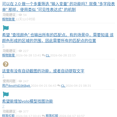
可以在 2.0 做一个多重筛选 “输入变量” 的功能吗？就像 “多字段表
单” 那样，使用类似 “可见性表达式” 的机制
功能建议
·
54
格物致理
12天12小时前
希望 “查找颜色” 也输出所有的匹配点。有的场景中，需要知道 该
颜色形成的区域的范围，因此需要所有的匹配点的位置
5
功能建议
·
227
格物致理
2026-06-28 13:41
CL
2026-06-28 22:15
这里有没有自动截图的功能，或者自动提取文字
1
使用问题
·
247
用户8msYND3KBgA
2026-04-21 06:43
CL
2026-04-21 08:31
希望能增加yolo模型找图功能
2
功能建议
·
377
糕等杠鲸
2026-04-17 03:41
糕等杠鲸
2026-04-17 10:57