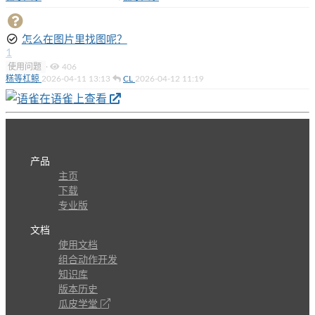
怎么在图片里找图呢？
1
使用问题
·
406
糕等杠鲸
2026-04-11 13:13
CL
2026-04-12 11:19
在语雀上查看
产品
主页
下载
专业版
文档
使用文档
组合动作开发
知识库
版本历史
瓜皮学堂