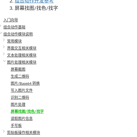
组合动作开发参考
屏幕找图/找色/找字
入门向导
组合动作基础
组合动作模块说明
常用模块
界面交互相关模块
文本处理相关模块
图片处理相关模块
屏幕截图
生成二维码
图片/Base64 转换
写入图片文件
识别二维码
图片处理
屏幕找图/找色/找字
读取图片信息
手写板
剪贴板操作相关模块